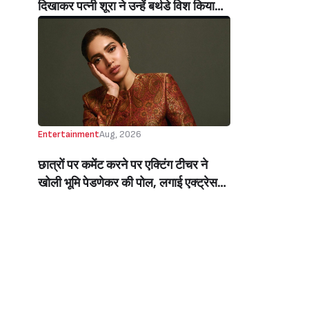
दिखाकर पत्नी शूरा ने उन्हें बर्थडे विश किया
(Arbaaz Khan’s Wife, Sshura,
Wished Him A Happy Birthday By
Sharing A Glimpse Of His Fun,
Entertaining Side)
Entertainment
Aug, 2026
छात्रों पर कमेंट करने पर एक्टिंग टीचर ने
खोली भूमि पेडणेकर की पोल, लगाई एक्ट्रेस
की क्लास, बोलीं- पहले खुद को देखो (Bhumi
Pednekars Acting Teacher Trolled
Her For Remark On Students)