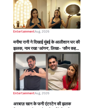
Inside Reality Show Alliance For
Brother Sohail Khan Emotional)
Entertainment
Aug, 2026
मनीषा रानी ने दिखाई मुंबई के आलीशान घर की
झलक, नाम रखा ‘आंगन’, लिखा- ‘कौन कहता
है सपने पूरे नहीं होते’ (Manisha Rani
Shares Glimpse Of Her Luxurious
New House In Mumbai, Names It
‘Aangan’, Says- ‘Who Says Dreams
Don’t Come True?’)
Entertainment
Aug, 2026
अरबाज़ खान के फनी एंटरटेन की झलक