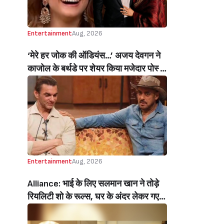
Entertainment
Aug, 2026
‘मेरे हर जोक की ऑडियंस…’ अजय देवगन ने
काजोल के बर्थडे पर शेयर किया मजेदार पोस्ट,
हंसती-ठहाका लगाती काजोल पर लुटाया प्यार
(My Best Joke Has Had The Same
Audience’ Ajay Devgn’s Heartfelt
Birthday Wish Melts Kajol’s Fans)
Entertainment
Aug, 2026
Alliance: भाई के लिए सलमान खान ने तोड़े
रियलिटी शो के रूल्स, घर के अंदर लेकर गए
मोबाइल, सोहेल खान हुए इमोशनल (Salman
Khan Break Rules Bring Mobile