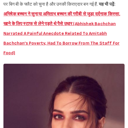
पर बिग बी के फ्लैट को चुना है और उनकी किराएदार बन गई हैं.
यह भी पढ़ें:
अभिषेक बच्चन ने सुनाया अमिताभ बच्चन की गरीबी से जुड़ा दर्दनाक किस्सा,
खाने के लिए स्टाफ से लेने पड़ते थे पैसे उधार (Abhishek Bachchan
Narrated A Painful Anecdote Related To Amitabh
Bachchan’s Poverty, Had To Borrow From The Staff For
Food)