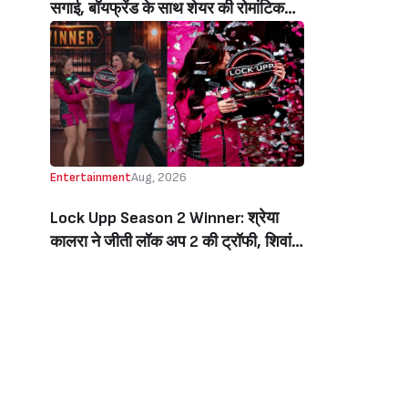
सगाई, बॉयफ्रेंड के साथ शेयर की रोमांटिक
तस्वीरें, लिखा इमोशनल नोट (Jiya Shankar
Gets Engaged To Boyfriend Kaaran
Dhanak, Shares Dreamy Photos
From The Proposal, Writes
Emotional Note)
Entertainment
Aug, 2026
Lock Upp Season 2 Winner: श्रेया
कालरा ने जीती लॉक अप 2 की ट्रॉफी, शिवांगी
जोशी को 7 वोटों से हराकर बनीं विनर, जीती 1
करोड़ की प्राइज मनी (Lock Upp Season
2 Winner: Shreya Kalra Wins The
Show, Beats Shivangi Joshi By 7
Votes, Takes Home Rs 1 Crore)