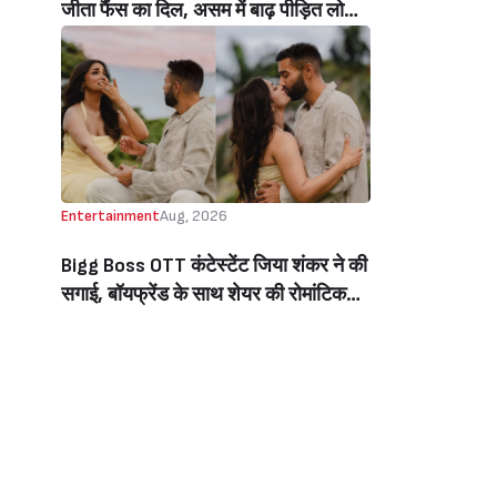
जीता फैंस का दिल, असम में बाढ़ पीड़ित लोगों
की मदद के लिए सलमान ने मिलाया NGO से
हाथ, बेघर लोगों के लिए बनवाएंगे 500 घर
(Salman Khan In Collaboration With
An NGO Will Builds Homes For 500
Flood Affected People In Assam)
Entertainment
Aug, 2026
Bigg Boss OTT कंटेस्टेंट जिया शंकर ने की
सगाई, बॉयफ्रेंड के साथ शेयर की रोमांटिक
तस्वीरें, लिखा इमोशनल नोट (Jiya Shankar
Gets Engaged To Boyfriend Kaaran
Dhanak, Shares Dreamy Photos
From The Proposal, Writes
Emotional Note)