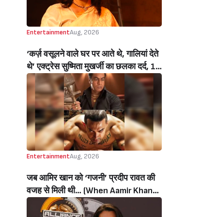
Entertainment
Aug, 2026
‘कर्ज़ वसूलने वाले घर पर आते थे, गालियां देते
थे’ एक्ट्रेस सुष्मिता मुखर्जी का छलका दर्द, 1
करोड़ का कर्ज उतारने के लिए करनी पड़ी थी
C ग्रेड फिल्में, बोलीं- ‘मैंने अपनी आत्मा बेच दी
थी’ (‘I Sold My Soul’ Actress
Sushmita Mukherjee Recalls Doing
C-Grade Films To Pay Loan)
Entertainment
Aug, 2026
जब आमिर खान को ‘गजनी’ प्रदीप रावत की
वजह से मिली थी… (When Aamir Khan
Got ‘Ghajini’ Because Of Pradeep
Rawat)