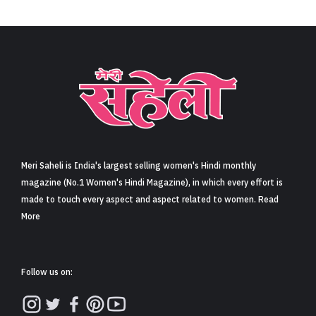
बप्पा के दर्शन करने सिद्धि विनायक मंदिर पहुंची प्रियंका चोपड़ा,
एथनिक आउटफिट पहने हुए एक्ट्रेस ने किया हाथ हिलाकर फैंस
का अभिवादन (Priyanka Chopra visits Siddhivinayak
temple in Mumbai, waves at fans in pink ethnic
suit)
Share
5 min read
0
Claps
देसी गर्ल प्रियंका चोपड़ा (Priyanka Chopda) गणपति बप्पा (Ganpati
Bappa) को बहुत मानती हैं. जब भी इंडिया में होती हैं, तो अपने बिजी शेड्यूल से
समय निकाल कर मुंबई के आइकॉनिक सिद्धि विनायक मंदिर में बप्पा के दर्शन