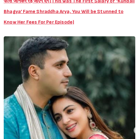
फीस जानकर रह जाएंगे दंग (This was The First Salary of ‘Kundali
Bhagya’ Fame Shraddha Arya, You Will be Stunned to
Know Her Fees For Per Episode)
Sign in