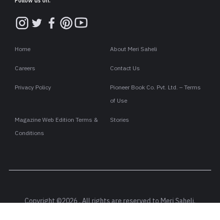
Follow us on:
Home
About Meri Saheli
Careers
Contact Us
Privacy Policy
Pioneer Book Co. Pvt. Ltd. – Terms
of Use
Magazine Web Edition Terms &
Stories
Conditions
Copyright ©2026 . All rights are reserved to Meri Saheli.