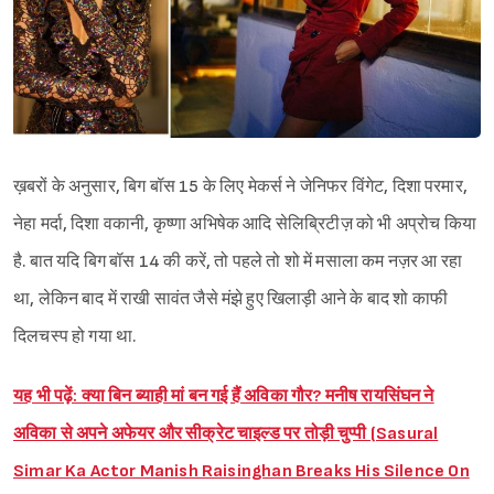
ख़बरों के अनुसार, बिग बॉस 15 के लिए मेकर्स ने जेनिफर विंगेट, दिशा परमार,
नेहा मर्दा, दिशा वकानी, कृष्णा अभिषेक आदि सेलिब्रिटीज़ को भी अप्रोच किया
है. बात यदि बिग बॉस 14 की करें, तो पहले तो शो में मसाला कम नज़र आ रहा
था, लेकिन बाद में राखी सावंत जैसे मंझे हुए खिलाड़ी आने के बाद शो काफी
दिलचस्प हो गया था.
यह भी पढ़ें: क्‍या बिन ब्याही मां बन गई हैं अविका गौर? मनीष रायसिंघन ने
अविका से अपने अफेयर और सीक्रेट चाइल्ड पर तोड़ी चुप्‍पी (Sasural
Simar Ka Actor Manish Raisinghan Breaks His Silence On