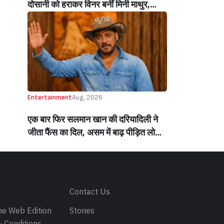
दोसानी को हराकर विनर बनीं मिनी माथुर,
इनाम में मिले 50 लाख रुपये और चमचमाती ही
ट्रॉफी (Mini Mathur Lifts Trophy
Beats Aly Goni And Ruhee Dosani)
Entertainment
Aug, 2026
एक बार फिर सलमान खान की दरियादिली ने
जीता फैंस का दिल, असम में बाढ़ पीड़ित लोगों
की मदद के लिए सलमान ने मिलाया NGO से
हाथ, बेघर लोगों के लिए बनवाएंगे 500 घर
(Salman Khan In Collaboration With
An NGO Will Builds Homes For 500
s
Contact Us
Flood Affected People In Assam)
e Web Edition
Stories