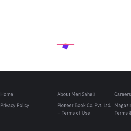
Home
About Meri Saheli
Career
Privacy Policy
Pioneer Book Co. Pvt. Ltd.
Magazin
– Terms of Use
Terms &