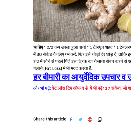
चाहिए
* 2/3 कप उबला हुआ पानी * 1 टीस्पून शहद * 1 टेबलस्
में 30 सेकेंड के लिए गर्म करें. फिर इसे थोड़ी देर छोड़ दें, ता
रात में सोने से पहले पिएं. इस ड्रिंक का रोज़ाना सेवन करने से आ
गलाने (Fat Loss) में भी मदद करता है.
हर बीमारी का आयुर्वेदिक उपचार व उ
और भी पढ़ें:
वेट लॉस टिप ऑफ द डे
ये भी पढ़ेंः 17 संकेत, जो 
Share this article