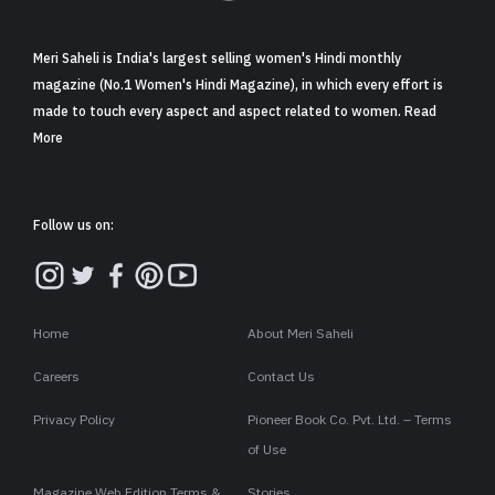
Meri Saheli is India's largest selling women's Hindi monthly
magazine (No.1 Women's Hindi Magazine), in which every effort is
made to touch every aspect and aspect related to women. Read
More
Follow us on:
Home
About Meri Saheli
Careers
Contact Us
Privacy Policy
Pioneer Book Co. Pvt. Ltd. – Terms
of Use
Magazine Web Edition Terms &
Stories