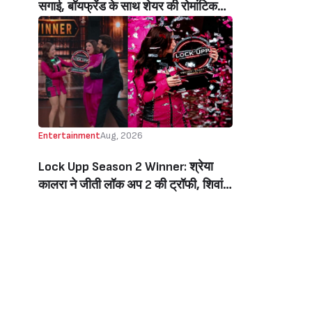
सगाई, बॉयफ्रेंड के साथ शेयर की रोमांटिक
तस्वीरें, लिखा इमोशनल नोट (Jiya Shankar
Gets Engaged To Boyfriend Kaaran
Dhanak, Shares Dreamy Photos
From The Proposal, Writes
Emotional Note)
Entertainment
Aug, 2026
Lock Upp Season 2 Winner: श्रेया
कालरा ने जीती लॉक अप 2 की ट्रॉफी, शिवांगी
जोशी को 7 वोटों से हराकर बनीं विनर, जीती 1
करोड़ की प्राइज मनी (Lock Upp Season
2 Winner: Shreya Kalra Wins The
Show, Beats Shivangi Joshi By 7
Votes, Takes Home Rs 1 Crore)