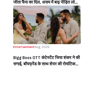
जीता फैंस का दिल, असम में बाढ़ पीड़ित लोगों
की मदद के लिए सलमान ने मिलाया NGO से
हाथ, बेघर लोगों के लिए बनवाएंगे 500 घर
(Salman Khan In Collaboration With
An NGO Will Builds Homes For 500
Flood Affected People In Assam)
Entertainment
Aug, 2026
Bigg Boss OTT कंटेस्टेंट जिया शंकर ने की
सगाई, बॉयफ्रेंड के साथ शेयर की रोमांटिक
तस्वीरें, लिखा इमोशनल नोट (Jiya Shankar
Gets Engaged To Boyfriend Kaaran
Dhanak, Shares Dreamy Photos
From The Proposal, Writes
Emotional Note)