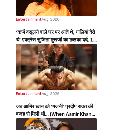
Entertainment
Aug, 2026
‘कर्ज़ वसूलने वाले घर पर आते थे, गालियां देते
थे’ एक्ट्रेस सुष्मिता मुखर्जी का छलका दर्द, 1
करोड़ का कर्ज उतारने के लिए करनी पड़ी थी
C ग्रेड फिल्में, बोलीं- ‘मैंने अपनी आत्मा बेच दी
थी’ (‘I Sold My Soul’ Actress
Sushmita Mukherjee Recalls Doing
C-Grade Films To Pay Loan)
Entertainment
Aug, 2026
जब आमिर खान को ‘गजनी’ प्रदीप रावत की
वजह से मिली थी… (When Aamir Khan
Got ‘Ghajini’ Because Of Pradeep
Rawat)