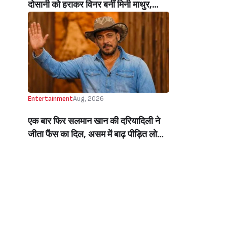
दोसानी को हराकर विनर बनीं मिनी माथुर,
इनाम में मिले 50 लाख रुपये और चमचमाती ही
ट्रॉफी (Mini Mathur Lifts Trophy
Beats Aly Goni And Ruhee Dosani)
Entertainment
Aug, 2026
एक बार फिर सलमान खान की दरियादिली ने
जीता फैंस का दिल, असम में बाढ़ पीड़ित लोगों
की मदद के लिए सलमान ने मिलाया NGO से
हाथ, बेघर लोगों के लिए बनवाएंगे 500 घर
(Salman Khan In Collaboration With
An NGO Will Builds Homes For 500
Flood Affected People In Assam)