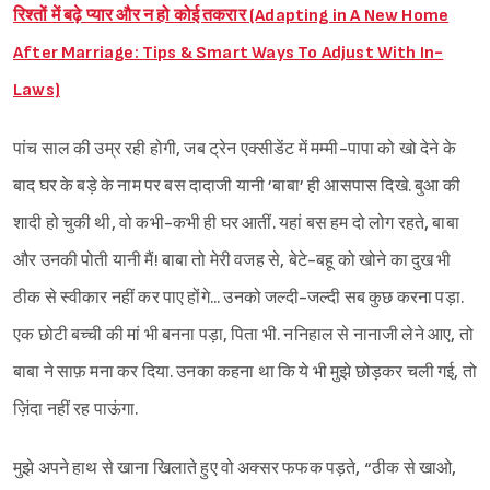
रिश्तों में बढ़े प्यार और न हो कोई तकरार (Adapting in A New Home
After Marriage: Tips & Smart Ways To Adjust With In-
Laws)
पांच साल की उम्र रही होगी, जब ट्रेन एक्सीडेंट में मम्मी-पापा को खो देने के
बाद घर के बड़े के नाम पर बस दादाजी यानी ’बाबा’ ही आसपास दिखे. बुआ की
शादी हो चुकी थी, वो कभी-कभी ही घर आतीं. यहां बस हम दो लोग रहते, बाबा
और उनकी पोती यानी मैं! बाबा तो मेरी वजह से, बेटे-बहू को खोने का दुख भी
ठीक से स्वीकार नहीं कर पाए होंगे... उनको जल्दी-जल्दी सब कुछ करना पड़ा.
एक छोटी बच्ची की मां भी बनना पड़ा, पिता भी. ननिहाल से नानाजी लेने आए, तो
बाबा ने साफ़ मना कर दिया. उनका कहना था कि ये भी मुझे छोड़कर चली गई, तो
ज़िंदा नहीं रह पाऊंगा.
मुझे अपने हाथ से खाना खिलाते हुए वो अक्सर फफक पड़ते, “ठीक से खाओ,