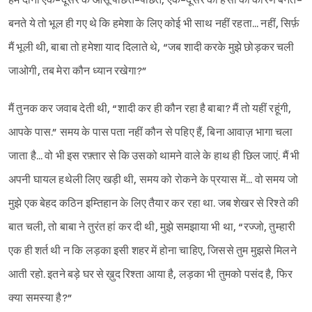
हम दोनों एक-दूसरे के आंसू पोंछते-पोंछते, एक-दूसरे की हंसी का कारण बनते-
बनते ये तो भूल ही गए थे कि हमेशा के लिए कोई भी साथ नहीं रहता... नहीं, सिर्फ़
मैं भूली थी, बाबा तो हमेशा याद दिलाते थे, “जब शादी करके मुझे छोड़कर चली
जाओगी, तब मेरा कौन ध्यान रखेगा?”
मैं तुनक कर जवाब देती थी, “शादी कर ही कौन रहा है बाबा? मैं तो यहीं रहूंगी,
आपके पास.” समय के पास पता नहीं कौन से पहिए हैं, बिना आवाज़ भागा चला
जाता है... वो भी इस रफ़्तार से कि उसको थामने वाले के हाथ ही छिल जाएं. मैं भी
अपनी घायल हथेली लिए खड़ी थी, समय को रोकने के प्रयास में... वो समय जो
मुझे एक बेहद कठिन इम्तिहान के लिए तैयार कर रहा था. जब शेखर से रिश्ते की
बात चली, तो बाबा ने तुरंत हां कर दी थी, मुझे समझाया भी था, “रज्जो, तुम्हारी
एक ही शर्त थी न कि लड़का इसी शहर में होना चाहिए, जिससे तुम मुझसे मिलने
आती रहो. इतने बड़े घर से ख़ुद रिश्ता आया है, लड़का भी तुमको पसंद है, फिर
क्या समस्या है?”