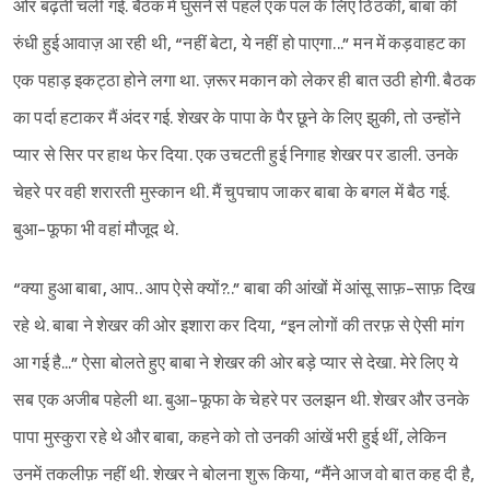
ओर बढ़ती चली गई. बैठक में घुसने से पहले एक पल के लिए ठिठकी, बाबा की
रुंधी हुई आवाज़ आ रही थी, “नहीं बेटा, ये नहीं हो पाएगा...” मन में कड़वाहट का
एक पहाड़ इकट्ठा होने लगा था. ज़रूर मकान को लेकर ही बात उठी होगी. बैठक
का पर्दा हटाकर मैं अंदर गई. शेखर के पापा के पैर छूने के लिए झुकी, तो उन्होंने
प्यार से सिर पर हाथ फेर दिया. एक उचटती हुई निगाह शेखर पर डाली. उनके
चेहरे पर वही शरारती मुस्कान थी. मैं चुपचाप जाकर बाबा के बगल में बैठ गई.
बुआ-फूफा भी वहां मौजूद थे.
“क्या हुआ बाबा, आप.. आप ऐसे क्यों?..” बाबा की आंखों में आंसू साफ़-साफ़ दिख
रहे थे. बाबा ने शेखर की ओर इशारा कर दिया, “इन लोगों की तरफ़ से ऐसी मांग
आ गई है...” ऐसा बोलते हुए बाबा ने शेखर की ओर बड़े प्यार से देखा. मेरे लिए ये
सब एक अजीब पहेली था. बुआ-फूफा के चेहरे पर उलझन थी. शेखर और उनके
पापा मुस्कुरा रहे थे और बाबा, कहने को तो उनकी आंखें भरी हुई थीं, लेकिन
उनमें तकलीफ़ नहीं थी. शेखर ने बोलना शुरू किया, “मैंने आज वो बात कह दी है,