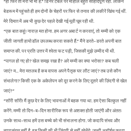
“हां फिर तो मेरी भी मां हैं.” डिनर टेबल पर माहौल बहुत सौहार्दपूर्ण रहा. लेकिन
बेडरूम में पहुंचते ही हम दोनों के चेहरों पर फिर से तनाव की लकीरें खिंच गई थीं.
मेरे दिमाग़ में अब भी कुछ देर पहले देखी गई मूवी घूम रही थी.
“एक बात कहूं! नाराज़ मत होना. हम अगर अबार्ट न करवाएं, तो मम्मी को एक
जीती जागती हायोडॉल उपलब्ध करवा सकते हैं.” मैंने डरते-डरते अपनी बात
समाप्त की. पर प्रति उत्तर में श्‍वेता फट पड़ी, जिसकी मुझे उम्मीद भी थी.
“पागल हो गए हो? खेल समझ रखा है? अरे मम्मी का क्या भरोसा? कब चली
जाएं? म... मेरा मतलब है कब वापस अपने पैतृक घर लौट जाएं? तब उसे कौन
संभालेगा? किसी एक के अकेलेपन को दूर करने के लिए दूसरे की ज़िंदगी से खेल
जाएं?”
“सॉरी सॉरी! मैं कुछ देर के लिए भावनाओं में बहक गया था. हम ऐसा बिल्कुल नहीं
करेंगे. मम्मी तो दिन-ब-दिन शारीरिक रूप से अशक्त होती जाएंगी और अंततः
उनके साथ-साथ हमें उस बच्चे को भी संभालना होगा. जो कदापि संभव और
न्यायसंगत नहीं है. हम किसी की भी ज़िंदगी से नहीं खेलेंगे. जल्दी अबॉर्शन करवा