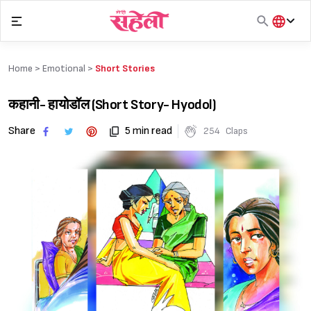
Skip
to
content
हिंदी
English
Home >
Emotional
>
Short Stories
मराठी
कहानी- हायोडॉल (Short Story- Hyodol)
Share
5 min read
254
Claps