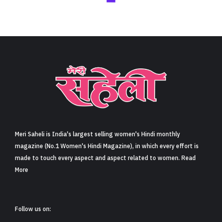
Next Article
लघुकथा- किरकिरी (Short Story- Kirkiri)
Share
5 min read
8
Claps
कुछ महीनों बाद मॉनसून आया. इस बार वही
मोहल्ले पानी में नहीं डूबे. हैंड-पंपों का जल-
स्तर ऊपर आया. पार्क हरे थे, गलियां सूखी थीं.
स्थानीय अख़बार ने शीर्षक छापा- जहां
सरकार नहीं पहुंची, वहां छात्रों ने व्यवस्था को