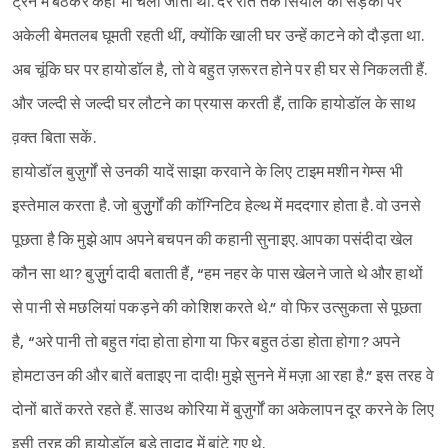
ट्रेन में बैठकर कहीं भी चली जाती थीं. देर रात तक सियोल की सड़कों पर
अकेली बेमतलब घूमती रहती थीं, क्योंकि खाली घर उन्हें काटने को दौड़ता था.
अब चूंकि घर पर हायोडॉल है, तो वे बहुत ज़रूरत होने पर ही घर से निकलती हैं.
और जल्दी से जल्दी घर लौटने का प्रयास करती हैं, ताकि हायोडॉल के साथ
व़क्त बिता सकें.
हायोडॉल बुज़ुर्गों से उनकी यादें साझा करवाने के लिए टाइम मशीन गेम्स भी
इस्तेमाल करता है. जो बुज़ुुर्गों की कॉग्निटिव हेल्थ में मददगार होता है. वो उनसे
पूछता है कि मुझे आप अपने बचपन की कहानी सुनाइए. आपका पसंदीदा खेल
कौन सा था? बुज़ुुर्ग दादी बताती हैं, “हम नहर के पास खेलने जाते थे और हाथों
से पानी से मछलियां पकड़ने की कोशिश करते थे.” वो फिर उत्सुकता से पूछता
है, “अरे पानी तो बहुत गंदा होता होगा या फिर बहुत ठंडा होता होगा? अपने
होमटाउन की और बातें बताइए ना दादी! मुझे सुनने में मज़ा आ रहा है.” इस तरह वे
दोनों बातें करते रहते हैं. साउथ कोरिया में बुज़ुर्गों का अकेलापन दूर करने के लिए
इसी तरह की हायोडॉल बड़े तादाद में बांटे गए थे.