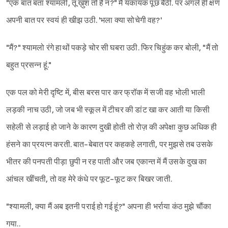
"एक बात बता श्यामली, तू ख़ुश तो है न?" मैं यकायक पूछ बैठी. पर अगले ही क्षण
अपनी बात पर स्वयं ही खीझ उठी. 'भला क्या सोचेगी वह?'
"मैं?" श्यामलो रंगे हाथों पकड़े चोर सी घबरा उठी. फिर चिहुंक कर बोली, "मैं तो
बहुत प्रसन्न हूं."
एक पल को मेरी दृष्टि में, बीस बरस पार कर फ्रॉक में सजी वह भोली भाली
लड़की नाच उठी, जो जब भी स्कूल में टीचर की डांट खा कर आती या किसी
सहेली से लड़ाई हो जाने के कारण दुखी होती तो रोज़ की अपेक्षा कुछ अधिक ही
हंसने का प्रयत्न करती. बात-बेबात पर कहकहे लगाती, पर मुझसे तब उसके
भीतर की पनपती पीड़ा छुपी न रह पाती और जब एकान्त में मैं उसके दुख का
आंचल खींचती, तो वह मेरे कंधे पर फूट-फूट कर बिखर जाती.
"श्यामली, क्या मैं अब इतनी पराई हो गई हूं?" अपना ही भर्राया कंठ मुझे चौंका
गया..