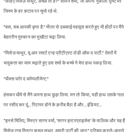
"कहिए मिसेज़ माथुर, अच्छी तो हैं?" सामने शर्मा, जो अपनी नुकीली दृष्टि मेरे
जिस्म के हर कटाव पर चुभो रहे थे.
"बस, सब आपकी कृपा है." भीतर से उबकाई महसूस करते हुए भी होंठों पर मैंने
बेहतरीन मुस्कान का मुखौटा चढ़ा लिया.
"मिसेज़ माथुर, यू आर स्मार्ट एन्ड प्रीटीएस्ट लेडी ऑफ द पार्टी." तेवरों में
भावुकता का जाम चढ़ाते हुए उस शर्मा के बच्चे ने मेरा हाथ पकड़ लिया.
"थैंक्स फॉर द कॉम्पलीमेन्ट."
हंसकर धीमे से मैंने अपना हाथ छुड़ा लिया. मन तो किया, यही हाथ उसके गाल
पर रसीद कर दूं... रिटायर होने के क़रीब बैठा है और... इंडियट...
"इनसे मिलिए, मिस्टर सागर वर्मा, 'सागर इन्टरप्राइजेस' के मालिक और यह हैं
मिसेज एन्ड मिस्टर कमल माथुर, हमारी पार्टी की जान." परिचय कराते-कराते