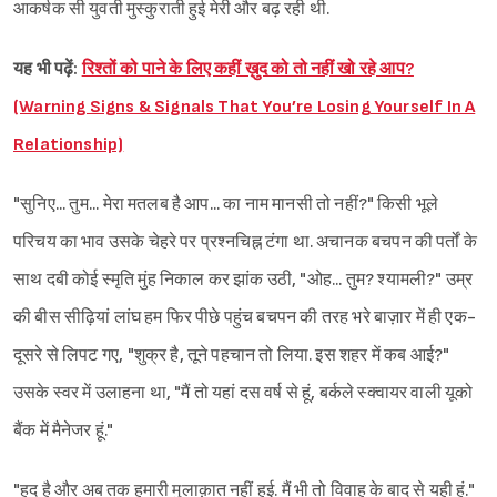
आकर्षक सी युवती मुस्कुराती हुई मेरी और बढ़ रही थी.
यह भी पढ़ें:
रिश्तों को पाने के लिए कहीं ख़ुद को तो नहीं खो रहे आप?
(Warning Signs & Signals That You’re Losing Yourself In A
Sign in
Relationship)
"सुनिए... तुम... मेरा मतलब है आप... का नाम मानसी तो नहीं?" किसी भूले
परिचय का भाव उसके चेहरे पर प्रश्नचिह्न टंगा था. अचानक बचपन की पर्तों के
साथ दबी कोई स्मृति मुंह निकाल कर झांक उठी, "ओह... तुम? श्यामली?" उम्र
की बीस सीढ़ियां लांघ हम फिर पीछे पहुंच बचपन की तरह भरे बाज़ार में ही एक-
दूसरे से लिपट गए, "शुक्र है, तूने पहचान तो लिया. इस शहर में कब आई?"
उसके स्वर में उलाहना था, "मैं तो यहां दस वर्ष से हूं, बर्कले स्क्वायर वाली यूको
बैंक में मैनेजर हूं."
"हद है और अब तक हमारी मुलाक़ात नहीं हुई. मैं भी तो विवाह के बाद से यही हूं."