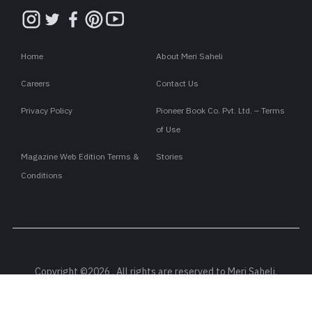
Home
About Meri Saheli
Careers
Contact Us
Privacy Policy
Pioneer Book Co. Pvt. Ltd. – Terms
of Use
Magazine Web Edition Terms &
Stories
Conditions
Copyright ©2026 . All rights are reserved to Meri Saheli.