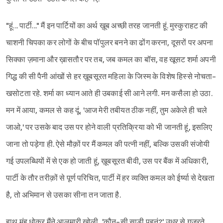
"हूं... पार्टी..." मैं इन पार्टियों का अर्थ ख़ूब अच्छी तरह जानती हूं. मुस्कुराहट की
चाशनी चिपका कर लोगों के बीच पॉपुलर बनने का ढोंग करना, दूसरों पर अपना
सिक्का ज़माना और ख़ासतौर पर तब, जब कमल का बॉस, वह खूसट शर्मा अपनी
गिद्ध की सी पैनी आंखों से हर ख़ूबसूरत महिला के जिस्म के विशेष‌ हिस्से नोचता-
खसोटता रहे. शर्मा का ध्यान आते ही उबकाई सी आने लगी. मन कसैला हो उठा.
मन में आया, कमल से कह दूं, 'आज मेरी तबीयत ठीक नहीं, तुम अकेले ही चले
जाओ,' पर उसके बाद उस पर होने वाली प्रतिक्रिया को भी जानती हूं, इसलिए
जाना तो पड़ेगा ही. ऐसे मौक़ों पर मैं कमल की पत्नी नहीं, बल्कि उसकी संजोयी
गई उपलब्धियों में से एक हो जाती हूं, ख़ूबसूरत बीवी, उस पर बैंक में अधिकारी,
पार्टी के तौर तरीक़ों से पूर्ण परिचित, पार्टी में हर व्यक्ति कमल को ईर्ष्या से देखता
है, तो अभिमान से उसका सीना तन जाता है.
हाथ मुंह धोकर मैंने आलमारी खोली, 'कौन-सी साड़ी पहनूं?' उधर से गुज़रते