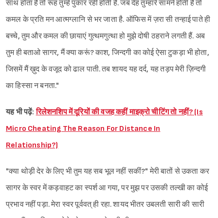
साथ होता है तो रूह तुम्हें पुकार रही होती है. जब देह तुम्हारे सामने होती है तो
कमल के प्रति मन आत्मग्लानि से भर जाता है. ऑफिस में ज़रा सी तन्हाई पाते ही
बच्चे, तुम और कमल की छायाएं गुत्थमगुत्था हो मुझे दोषी ठहराने लगती हैं. अब
तुम ही बताओ सागर, मैं क्या करूं? काश, जिन्दगी का कोई ऐसा टुकड़ा भी होता,
जिसमें मैं ख़ुद के वजूद को ढाल पाती. तब शायद यह दर्द, यह तड़प मेरी ज़िन्दगी
का हिस्सा न बनता."
यह भी पढ़ें:
रिलेशनशिप में दूरियों की वजह कहीं माइक्रो चीटिंग तो नहीं? (Is
Micro Cheating The Reason For Distance In
Relationship?)
"क्या थोड़ी देर के लिए भी तुम यह सब भूल नहीं सकीं?" मेरी बातों से उकता कर
सागर के स्वर में कड़वाहट का स्पर्श आ गया, पर मुझ पर उसकी तल्खी का कोई
प्रभाव नहीं पड़ा. मेरा स्वर पूर्ववत् ही रहा. शायद भीतर उबलती सारी की सारी