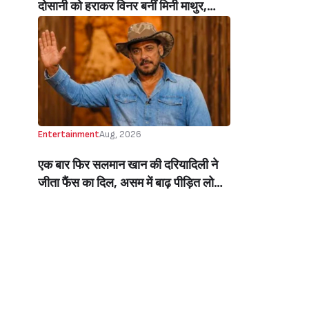
दोसानी को हराकर विनर बनीं मिनी माथुर,
इनाम में मिले 50 लाख रुपये और चमचमाती ही
ट्रॉफी (Mini Mathur Lifts Trophy
Beats Aly Goni And Ruhee Dosani)
Entertainment
Aug, 2026
एक बार फिर सलमान खान की दरियादिली ने
जीता फैंस का दिल, असम में बाढ़ पीड़ित लोगों
की मदद के लिए सलमान ने मिलाया NGO से
हाथ, बेघर लोगों के लिए बनवाएंगे 500 घर
(Salman Khan In Collaboration With
An NGO Will Builds Homes For 500
Flood Affected People In Assam)