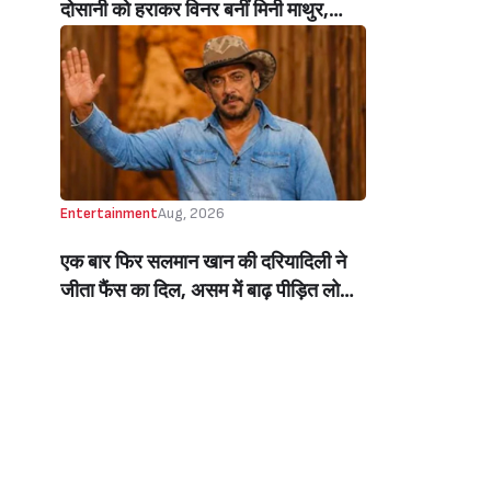
दोसानी को हराकर विनर बनीं मिनी माथुर,
इनाम में मिले 50 लाख रुपये और चमचमाती ही
ट्रॉफी (Mini Mathur Lifts Trophy
Beats Aly Goni And Ruhee Dosani)
Entertainment
Aug, 2026
एक बार फिर सलमान खान की दरियादिली ने
जीता फैंस का दिल, असम में बाढ़ पीड़ित लोगों
की मदद के लिए सलमान ने मिलाया NGO से
हाथ, बेघर लोगों के लिए बनवाएंगे 500 घर
(Salman Khan In Collaboration With
An NGO Will Builds Homes For 500
Flood Affected People In Assam)