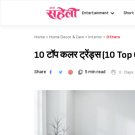
Skip
to
Entertainment
Short
content
Home >
Home Decor & Care
>
Interior
>
Others
10 टॉप कलर ट्रेंड्स (10 To
Share
5 min read
0
Claps