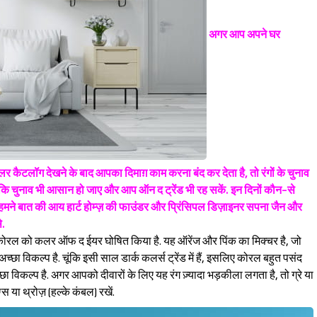
अगर आप अपने घर
र कैटलॉग देखने के बाद आपका दिमाग़ काम करना बंद कर देता है, तो रंगों के चुनाव
, ताकि चुनाव भी आसान हो जाए और आप ऑन द ट्रेंड भी रह सकें. इन दिनों कौन-से
ए हमने बात की आय हार्ट होम्ज़ की फाउंडर और प्रिंसिपल डिज़ाइनर सपना जैन और
े.
 कोरल को कलर ऑफ द ईयर घोषित किया है. यह ऑरेंज और पिंक का मिक्चर है, जो
च्छा विकल्प है. चूंकि इसी साल डार्क कलर्स ट्रेंड में हैं, इसलिए कोरल बहुत पसंद
्छा विकल्प है. अगर आपको दीवारों के लिए यह रंग ज़्यादा भड़कीला लगता है, तो ग्रे या
स या थ्रोज़ (हल्के कंबल) रखें.