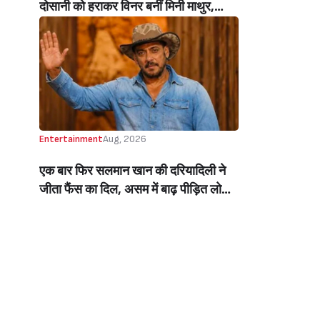
दोसानी को हराकर विनर बनीं मिनी माथुर,
इनाम में मिले 50 लाख रुपये और चमचमाती ही
ट्रॉफी (Mini Mathur Lifts Trophy
Beats Aly Goni And Ruhee Dosani)
Entertainment
Aug, 2026
एक बार फिर सलमान खान की दरियादिली ने
जीता फैंस का दिल, असम में बाढ़ पीड़ित लोगों
की मदद के लिए सलमान ने मिलाया NGO से
हाथ, बेघर लोगों के लिए बनवाएंगे 500 घर
(Salman Khan In Collaboration With
An NGO Will Builds Homes For 500
Flood Affected People In Assam)