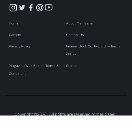
Home
About Meri Saheli
Careers
Contact Us
Privacy Policy
Pioneer Book Co. Pvt. Ltd. – Terms
of Use
Magazine Web Edition Terms &
Stories
Conditions
Copyright ©2026 . All rights are reserved to Meri Saheli.