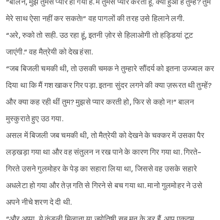
“बालन, मुझे तुमसे प्यार हो गया है. मैं तुमसे प्यार करती हूं. क्या हुआ है तुम्हें? तुम
मेरे साथ ऐसा नहीं कर सकते!” वह पागलों की तरह उसे हिलाने लगी.
“अरे, रुको तो सही. उठ रहा हूं, इतनी ज़ोर से हिलाओगी तो हड्डियां टूट
जाएंगी.” वह मैत्रेयी को देख हंसा.
“जब बिजली चमकी थी, तो उसकी चमक ने तुम्हारे सौंदर्य को इतना उज्ज्वल कर
दिया था कि मैं गश खाकर गिर पड़ा. इतना सुंदर लगने की क्या ज़रूरत थी तुम्हें?
और क्या कह रही थीं तुम? मुझसे प्यार करती हो, फिर से कहो न!” बालन
मुस्कुराते हुए उठ गया.
असल में बिजली जब चमकी थी, तो मैत्रेयी को देखने के चक्कर में उसका पैर
लड़खड़ा गया था और वह संतुलन न रख पाने के कारण गिर गया था. गिरते-
गिरते उसने गुलमोहर के पेड़ का सहारा लिया था, जिससे वह उसके सहारे
अधलेटा हो गया और तेज़ गति से गिरने से बच गया था. मानो गुलमोहर ने उसे
अपने नीचे शरण दे दी थी.
“और अप्पा, ये कुंडली मिलाना या ज्योतिषी सब मन के डर हैं. आप एकदम