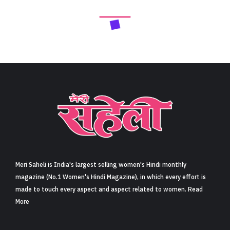
Next Article
कहानी- मनौती (Short Story- Manauti)
Share
55 min read
1
Claps
काश! इस मांग में सिंदूर की लाल रेखा होती. 
मुझे कहां अधिकार रहा है अब इसका?
शरद पूनम की रात.