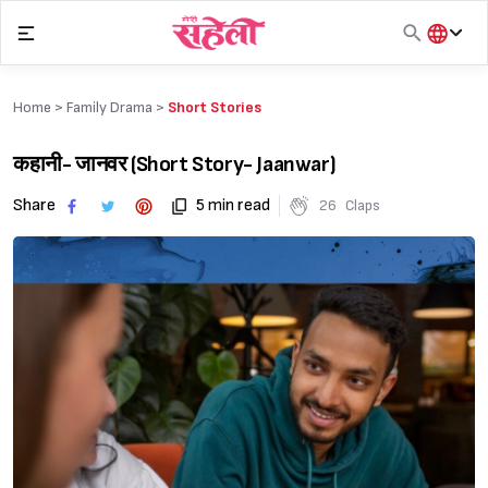
Skip
to
content
हिंदी
English
Home >
Family Drama
>
Short Stories
मराठी
कहानी- जानवर (Short Story- Jaanwar)
Share
5 min read
26
Claps