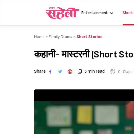
Skip
to
Entertainment
Short
content
Home >
Family Drama
>
Short Stories
कहानी- मास्टरनी (Short St
Share
5 min read
0
Claps