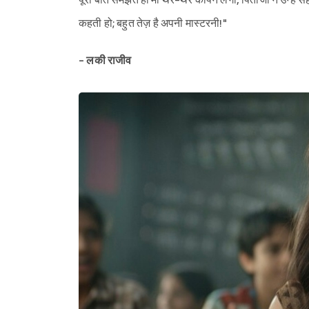
पूरी बात समझते ही मां थर-थर कांपने लगीं, पिताजी ने उन्हें 
कहती हो; बहुत तेज़ है अपनी मास्टरनी!"
- लकी राजीव