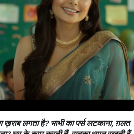
्या ख़राब लगता है? भाभी का पर्स लटकाना, ग़लत