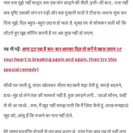
नाम पता मुझे नहीं मालूम. बस एक मांग काढ़ने की शैली. इत्ती-सी बात... पता नहीं
कब दृष्टि उसकी मांग पर पड़ी और बस तुम्हारी यादों ने टीसना-मथना शुरू कर
दिया मुझे. दिल बहुत-बहुत उदास हो चला है. सुबह घर से सोचकर चली थी कि
लौटते हुए खूब शॉपिंग करनी है पर अब कुछ नहीं हो पाएगा.
यह भी पढ़ें:
अगर टूट रहा है बार-बार आपका दिल तो करें ये ख़ास उपाय (If
your heart is breaking again and again, then try this
special remedy)
सीधी घर जाती हूं, ताला खोलकर भीतर चटखनी चढ़ा देती हूं. कपड़े बदलने,
हाथ-मुंह धो लेने तक की सामर्थ्य नहीं है. हुक उमड़ने लगी... 'आओ सौरभ, कहीं
से भी आ जाओ... सच, मैं खुद नहीं समझ पाती कि मैं ज़िंदा कैसे हूं. लाख समझाऊं
ख़ुद को, आंसू हैं कि रुकने का नाम नहीं लेते.
मेरे तमाम हुड़दंगिए दोस्तों से तुम कुछ अलग थे, परंतु ऐसा कुछ तब तो नहीं लगा