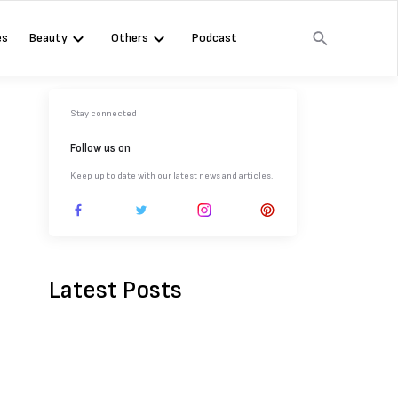
es
Beauty
Others
Podcast
Stay connected
Follow us on
Keep up to date with our latest news and articles.
Latest Posts