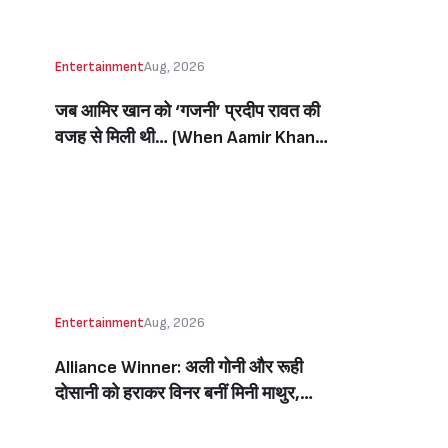
Entertainment
Aug, 2026
जब आमिर खान को ‘गजनी’ प्रदीप रावत की
वजह से मिली थी… (When Aamir Khan
Got ‘Ghajini’ Because Of Pradeep
Rawat)
Entertainment
Aug, 2026
Alliance Winner: अली गोनी और रूही
दोसानी को हराकर विनर बनीं मिनी माथुर,
इनाम में मिले 50 लाख रुपये और चमचमाती ही
ट्रॉफी (Mini Mathur Lifts Trophy