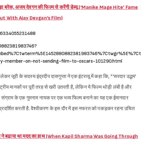
ा बड़ा ब्रेक, अजय देवगन की फिल्म से करेंगी डेब्यू (‘Manike Mage Hite’ Fame
but With Ajay Devgan’s Film)
656334055231488
880882381983746?
bed%7Ctwterm%5E1452880882381983746%7Ctwgr%5E%7Ctwcon
ury-member-on-not-sending-film-to-oscars-101290.html
ेकर जूरी के सदस्य इंद्रदीप दासगुप्ता ने एक इंटरव्यू में कहा कि, "'सरदार उद्धम'
्ट्रीय मानकों पर पूरी तरह से खरी उतरती है, लेकिन ये फिल्म थोड़ी लंबी है और
ता संग्राम के एक गुमनाम नायक पर एक भव्य फिल्म बनाने का यह एक ईमानदार
को प्रदर्शित करती है. वैश्वीकरण के इस दौर में इस नफरत को पकड़कर रहना उचित
ुख खान ने बढ़ाया था मदद का हाथ (When Kapil Sharma Was Going Through