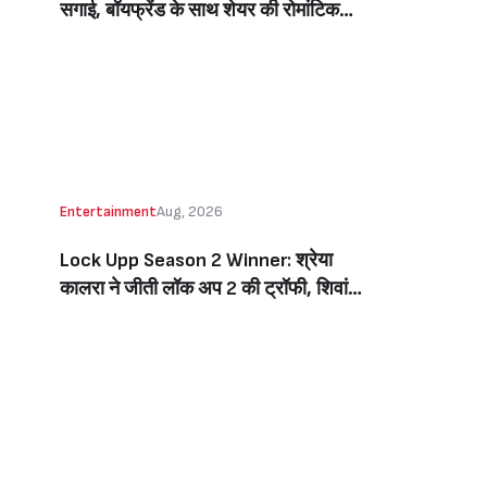
सगाई, बॉयफ्रेंड के साथ शेयर की रोमांटिक
तस्वीरें, लिखा इमोशनल नोट (Jiya Shankar
Gets Engaged To Boyfriend Kaaran
Dhanak, Shares Dreamy Photos
From The Proposal, Writes
Emotional Note)
Entertainment
Aug, 2026
Lock Upp Season 2 Winner: श्रेया
कालरा ने जीती लॉक अप 2 की ट्रॉफी, शिवांगी
जोशी को 7 वोटों से हराकर बनीं विनर, जीती 1
करोड़ की प्राइज मनी (Lock Upp Season
2 Winner: Shreya Kalra Wins The
Show, Beats Shivangi Joshi By 7
Votes, Takes Home Rs 1 Crore)