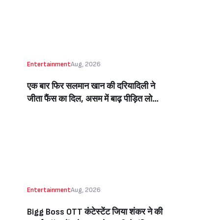
Beats Aly Goni And Ruhee Dosani)
Entertainment
Aug, 2026
एक बार फिर सलमान खान की दरियादिली ने
जीता फैंस का दिल, असम में बाढ़ पीड़ित लोगों
की मदद के लिए सलमान ने मिलाया NGO से
हाथ, बेघर लोगों के लिए बनवाएंगे 500 घर
(Salman Khan In Collaboration With
An NGO Will Builds Homes For 500
Flood Affected People In Assam)
Entertainment
Aug, 2026
Bigg Boss OTT कंटेस्टेंट जिया शंकर ने की