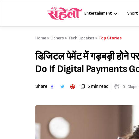
Skip
to
Entertainment
Short
content
Home >
Others
>
Tech Updates
>
Top Stories
डिजिटल पेमेंट में गड़बड़ी होने
Do If Digital Payments G
Share
5 min read
0
Claps