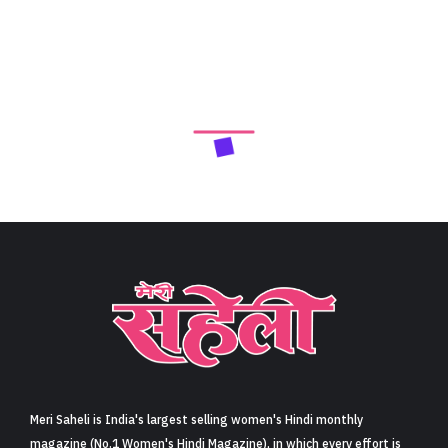
Meri Saheli is India's largest selling women's Hindi monthly
magazine (No.1 Women's Hindi Magazine), in which every effort is