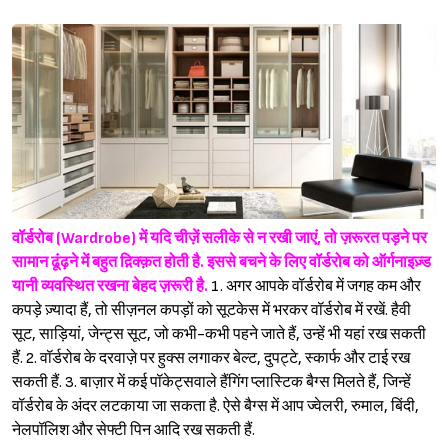
वॉर्डरोब (Wardrobe) में यदि चीज़ें सलीके से न रखी जाएं, तो ज़रूरत पड़ने पर
सामान ढूंढ़ने में बहुत द़िक्क़त होती है. इससे बचने के लिए वॉर्डरोब को ऑर्गनाइज़्ड
यानी व्यवस्थित रखना बेहद ज़रूरी है.
1. अगर आपके वॉर्डरोब में जगह कम और
कपड़े ज़्यादा हैं, तो सीज़नल कपड़ों को सूटकेस में भरकर वॉर्डरोब में रखें. हैवी
सूट, साड़ियां, जेन्ट्स सूट, जो कभी-कभी पहने जाते हैं, उन्हें भी यहां रख सकती
हैं. 2. वॉर्डरोब के दरवाज़े पर हुक्स लगाकर बेल्ट, दुपट्टे, स्कार्फ और टाई रख
सकती हैं. 3. बाज़ार में कई पॉकेट्सवाले हैंगिंग प्लास्टिक बैग्स मिलते हैं, जिन्हें
वॉर्डरोब के अंदर लटकाया जा सकता है. ऐसे बैग्स में आप ज्वेलरी, रुमाल, बिंदी,
नेलपॉलिश और सेफ्टी पिन आदि रख सकती हैं.