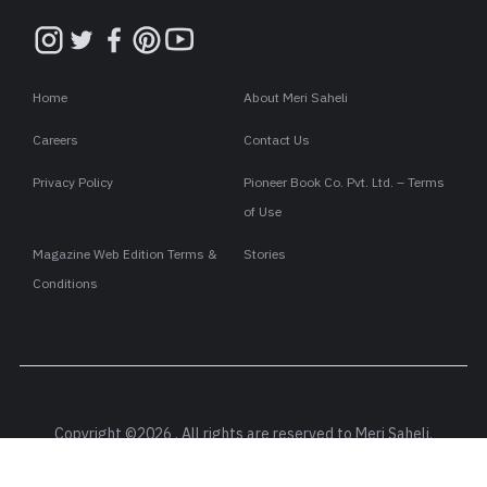
Home
About Meri Saheli
Careers
Contact Us
Privacy Policy
Pioneer Book Co. Pvt. Ltd. – Terms
of Use
Magazine Web Edition Terms &
Stories
Conditions
Copyright ©2026 . All rights are reserved to Meri Saheli.