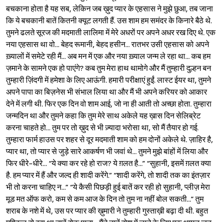
बचकाना होता है यह सब, लेकिन जब ख़ुद प्यार के एहसास ने मुझे छुआ, तब जाना
कि ये बचकानी बातें कितनी क्यूट लगती हैं. उस शाम हम समंदर के किनारे बैठे थे.
तुमने ढलते सूरज की मदमाती लालिमा में मेरे अधरों पर अपने अधर रख दिए थे. एक
नया एहसास था वो... बेहद रूमानी, बेहद हसीन... रातभर उसी एहसास को अपने
ख़्यालों में समेटे रही मैं... अब मन में एक और नया ख़्याल जन्म ले रहा था... कब हम
ज़माने के सामने एक हो पाएंगे? कब तुम मेरा हाथ थामोगे और मैं तुम्हारी दुल्हन बन
तुम्हारी ज़िंदगी में हमेशा के लिए आऊंगी. हमारी परीक्षाएं हुईं. लास्ट ईयर था, तुमने
अपने पापा का बिज़नेस भी संभाल लिया था और मैं भी अपने करियर को आकार
देने में लगी थी. फिर एक दिन वो शाम आई, जो ना ही आती तो अच्छा होता. तुम्हारा
जन्मदिन था और तुमने कहा कि तुम मेरे साथ अकेले यह ख़ास दिन सेलिब्रेट
करना चाहते हो... तुम पर तो ख़ुद से भी ज़्यादा भरोसा था, सो मैं तैयार हो गई.
तुम्हारा फार्म हाउस पर शहर से दूर मदमाती शाम को हम दोनों अकेले थे. ज़ाहिर है,
प्यार था, तो प्यार से जुड़े सारे आकर्षण भी जवां थे... तुमने मुझे बांहों में लिया और
फिर धीरे-धीरे... “ये क्या कर रहे हो राज? ये ग़लत है...” “सुहानी, इसमें ग़लत क्या
है. हम प्यार में हैं और जल्द ही शादी करेंगे.” “शादी करेंगे, तो शादी तक का इंतज़ार
भी तो करना चाहिए न...” “ये कैसी पिछड़ी हुई बातें कर रही हो सुहानी, प्लीज़ मेरा
मूड मत ऑफ करो, कम से कम आज के दिन तो तुम ना नहीं बोल सकती...” तुम
शराब के नशे में थे, उस पर प्यार की ख़ुमारी ने तुम्हारी गुस्ताख़ी बढ़ा दी थी. बहुत