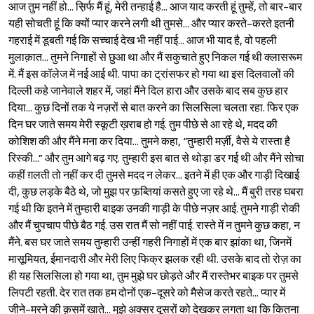
आज तुम नहीं हो... स़िर्फ मैं हूं, मेरी तन्हाई है... आज याद करती हूं तुम्हें, तो बार-बार
यही सोचती हूं कि क्यों प्यार करने लगी थी तुमसे... और प्यार करते-करते इतनी
गहराई में डूबती गई कि सच्चाई देख भी नहीं पाई... आज भी याद है, वो पहली
मुलाक़ात... तुमने निगाहों से छुआ था और मैं सकुचाते हुए निकल गई थी क्लासरूम
में. मैं इस कॉलेज में नई आई थी. पापा का ट्रांसफर हो गया था इस दिलवालों की
दिल्ली कहे जानेवाले शहर में, जहां मैंने दिल हारा और उसके बाद सब कुछ हार
दिया... कुछ दिनों तक ये नज़रों से बात करने का सिलसिला चलता रहा. फिर एक
दिन घर जाते समय मेरी स्कूटी ख़राब हो गई. तुम पीछे से आ रहे थे, मदद की
कोशिश की और मैंने मना कर दिया... तुमने कहा, “तुम्हारी मर्ज़ी, वैसे ये रास्ता है
रिस्की...” और तुम आगे बढ़ गए. तुम्हारी इस बात से थोड़ा डर गई थी और मैंने सोचा
कहीं ग़लती तो नहीं कर दी तुमसे मदद न लेकर... इतने में ही एक और गाड़ी दिखाई
दी, कुछ लड़के बैठे थे, जो मुझ पर फ़ब्तियां कसते हुए जा रहे थे... मैं बुरी तरह घबरा
गई थी कि इतने में तुम्हारी बाइक उनकी गाड़ी के पीछे नज़र आई. तुमने गाड़ी रोकी
और मैं चुपचाप पीछे बैठ गई. उस रात मैं सो नहीं पाई. रास्ते में न तुमने कुछ कहा, न
मैंने. बस घर जाते समय तुम्हारी उन्हीं गहरी निगाहों में एक बार झांका था, जिनमें
मासूमियत, ईमानदारी और मेरी लिए फिक्र झलक रही थी. उसके बाद तो रोज़ का
ही यह सिलसिला हो गया था, तुम मुझे घर छोड़ते और मैं रास्तेभर बाइक पर तुमसे
लिपटी रहती. देर रात तक हम दोनों एक-दूसरे को मैसेज करते रहते... प्यार में
जीने-मरने की क़समें खाते... मुझे अक्सर दूसरों को देखकर लगता था कि कितना