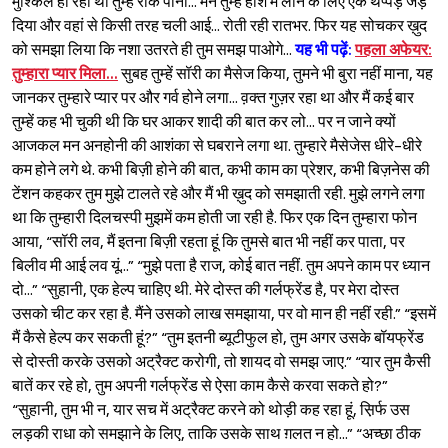
मुश्किल हो रहा था तुम्हें रोक पाना... मैंने तुम्हें होश में लाने के लिए एक थप्पड़ जड़
दिया और वहां से किसी तरह चली आई... रोती रही रातभर. फिर यह सोचकर ख़ुद
को समझा लिया कि नशा उतरते ही तुम समझ पाओगे...
यह भी पढ़ें:
पहला अफेयर:
तुम्हारा प्यार मिला…
सुबह तुम्हें सॉरी का मैसेज किया, तुमने भी बुरा नहीं माना, यह
जानकर तुम्हारे प्यार पर और गर्व होने लगा... व़क्त गुज़र रहा था और मैं कई बार
तुम्हें कह भी चुकी थी कि घर आकर शादी की बात कर लो... पर न जाने क्यों
आजकल मन अनहोनी की आशंका से घबराने लगा था. तुम्हारे मैसेजेस धीरे-धीरे
कम होने लगे थे. कभी बिज़ी होने की बात, कभी काम का प्रेशर, कभी बिज़नेस की
टेंशन कहकर तुम मुझे टालते रहे और मैं भी ख़ुद को समझाती रही. मुझे लगने लगा
था कि तुम्हारी दिलचस्पी मुझमें कम होती जा रही है. फिर एक दिन तुम्हारा फोन
आया, “सॉरी लव, मैं इतना बिज़ी रहता हूं कि तुमसे बात भी नहीं कर पाता, पर
बिलीव मी आई लव यूं...” “मुझे पता है राज, कोई बात नहीं. तुम अपने काम पर ध्यान
दो...” “सुहानी, एक हेल्प चाहिए थी. मेरे दोस्त की गर्लफ्रेंड है, पर मेरा दोस्त
उसको चीट कर रहा है. मैंने उसको लाख समझाया, पर वो मान ही नहीं रही.” “इसमें
मैं कैसे हेल्प कर सकती हूं?” “तुम इतनी ब्यूटीफुल हो, तुम अगर उसके बॉयफ्रेंड
से दोस्ती करके उसको अट्रैक्ट करोगी, तो शायद वो समझ जाए.” “यार तुम कैसी
Sign in
बातें कर रहे हो, तुम अपनी गर्लफ्रेंड से ऐसा काम कैसे करवा सकते हो?”
“सुहानी, तुम भी न, यार सच में अट्रैक्ट करने को थोड़ी कह रहा हूं, स़िर्फ उस
लड़की राधा को समझाने के लिए, ताकि उसके साथ ग़लत न हो...” “अच्छा ठीक