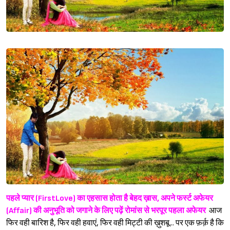
पहले प्यार (FirstLove) का एहसास होता है बेहद ख़ास, अपने फर्स्ट अफेयर
(Affair) की अनुभूति को जगाने के लिए पढ़ें रोमांस से भरपूर पहला अफेयर
आज
फिर वही बारिश है, फिर वही हवाएं, फिर वही मिट्टी की ख़ुशबू... पर एक फ़र्क़ है कि