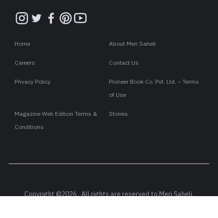
Home
About Meri Saheli
Careers
Contact Us
Privacy Policy
Pioneer Book Co. Pvt. Ltd. – Terms
of Use
Magazine Web Edition Terms &
Stories
Conditions
Copyright ©2026 . All rights are reserved to Meri Saheli.