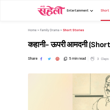
Skip
to
Entertainment
Short
content
Home >
Family Drama
>
Short Stories
कहानी- ऊपरी आमदनी (Shor
Share
5 min read
3
Claps