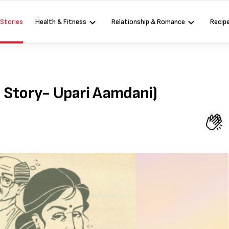
 Stories
Health & Fitness
Relationship & Romance
Recip
t Story- Upari Aamdani)