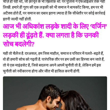
चीज़ें हो रही थीं, जो क़ानून के भी ख़िलाफ़ थीं. पर पुलिस ने एफआईआर तक नहीं
लिखी. हमारे ही गु्रप की एक लड़की को भी समाज ने बायकॉट किया, हम पर भी
अटैक्स होते हैं, पर समाज का दबाव इतना ज़्यादा है कि सीधेतौर पर कोई कार्रवाई
इतनी जल्दी नहीं होती.
आज भी अधिकांश लड़के शादी के लिए ‘वर्जिन’
लड़की ही ढूंढ़ते हैं. क्या लगता है कि उनकी
सोच बदलेगी?
यही तो चैलेंज है. दरअसल, हम जिस माहौल, समाज व परिवार में पलते-बढ़ते हैं,
वो ही हमारी सोच को गढ़ती है. पारंपरिक तौर पर हम उसी का हिस्सा बन जाते हैं,
तो ये एक माइंडसेट है, जिसे बदलना अपने आपमें चुनौती तो है, लेकिन हमें इस
चुनौती को स्वीकारना होगा और जीत भी हासिल करनी होगी.