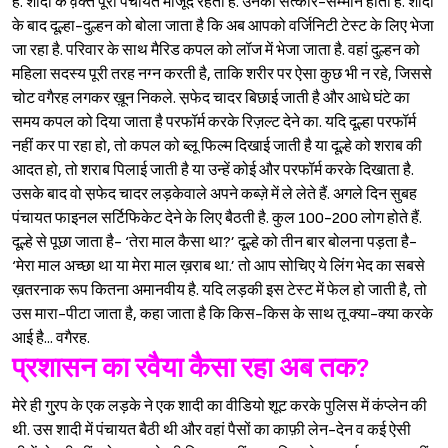
है. शादी के व़क्त पूरी पंचायत मौजूद रहती है. उनका सत्कार-सम्मान होता है. शादी
के बाद दूल्हा-दुल्हन को बोला जाता है कि अब आपको वर्जिनिटी टेस्ट के लिए भेजा
जा रहा है. परिवार के साथ मैरिड कपल को लॉज में भेजा जाता है. वहां दुल्हन को
महिला सदस्य पूरी तरह नग्न करती है, ताकि शरीर पर ऐसा कुछ भी न रहे, जिससे
चोट वगैरह लगकर ख़ून निकले. स़फेद चादर बिछाई जाती है और आधे घंटे का
समय कपल को दिया जाता है परफॉर्म करके रिज़ल्ट देने का. यदि दूल्हा परफॉर्म
नहीं कर पा रहा हो, तो कपल को ब्लू फिल्म दिखाई जाती है या दूल्हे को शराब की
आदत हो, तो शराब पिलाई जाती है या उन्हें कोई और परफॉर्म करके दिखाता है.
उसके बाद वो स़फेद चादर लड़केवाले अपने कब्ज़े में ले लेते हैं. अगले दिन सुबह
पंचायत फाइनल सर्टिफिकेट देने के लिए बैठती है. कुल 100-200 लोग होते हैं.
दूल्हे से पूछा जाता है- ‘तेरा माल कैसा था?’ दूल्हे को तीन बार बोलना पड़ता है-
‘मेरा माल अच्छा था या मेरा माल ख़राब था.’ तो आप सोचिए ये लिंग भेद का सबसे
ख़तरनाक रूप कितना अमानवीय है. यदि लड़की इस टेस्ट में फेल हो जाती है, तो
उस मारा-पीटा जाता है, कहा जाता है कि किस-किस के साथ तू क्या-क्या करके
आई है... वगैरह.
प्रशासन का रवैया कैसा रहा अब तक?
मेरे ही गु्रप के एक लड़के ने एक शादी का वीडियो शूट करके पुलिस में कंप्लेन की
थी. उस शादी में पंचायत बैठी थी और वहां पैसों का काफ़ी लेन-देन व कई ऐसी