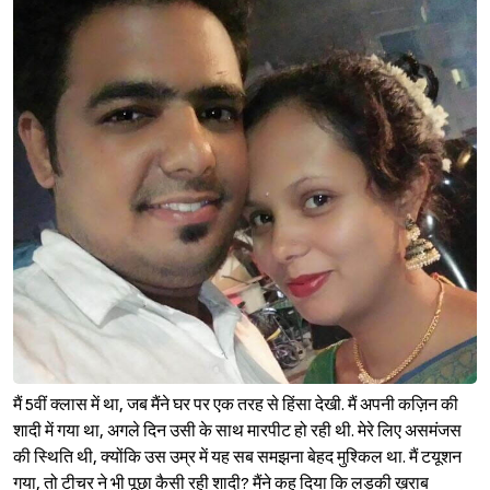
मैं 5वीं क्लास में था, जब मैंने घर पर एक तरह से हिंसा देखी. मैं अपनी कज़िन की
शादी में गया था, अगले दिन उसी के साथ मारपीट हो रही थी. मेरे लिए असमंजस
की स्थिति थी, क्योंकि उस उम्र में यह सब समझना बेहद मुश्किल था. मैं टयूशन
गया, तो टीचर ने भी पूछा कैसी रही शादी? मैंने कह दिया कि लड़की ख़राब