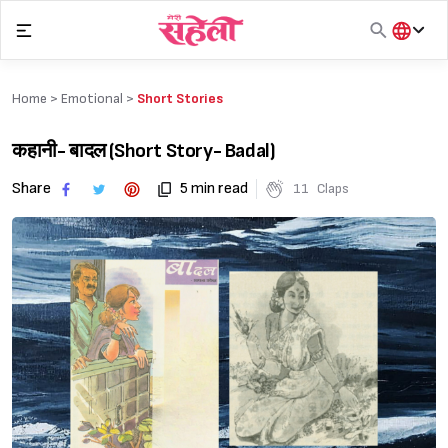
Skip
to
content
हिंदी
English
Home >
Emotional
>
Short Stories
मराठी
कहानी- बादल (Short Story- Badal)
Share
5 min read
11
Claps