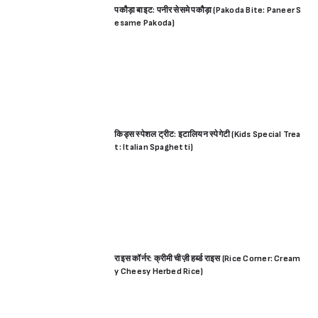
पकौड़ा बाइट: पनीर सेसमे पकौड़ा (Pakoda Bite: Paneer S
esame Pakoda)
किड्स स्पेशल ट्रीट: इटालियन स्पेगेटी (Kids Special Trea
t: Italian Spaghetti)
राइस कॉर्नर: क्रीमी चीज़ी हर्ब्ड राइस (Rice Corner: Cream
y Cheesy Herbed Rice)