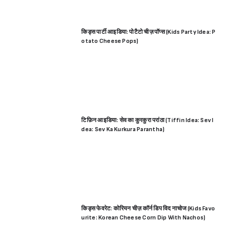
किड्स पार्टी आइडिया: पोटैटो चीज़ पॉप्स (Kids Party Idea: P
otato Cheese Pops)
टिफ़िन आइडिया: सेव का कुरकुरा परांठा (Tiffin Idea: Sev I
dea: Sev Ka Kurkura Parantha)
किड्स फेवरेट: कोरियन चीज़ कॉर्न डिप विद नाचोज (Kids Favo
urite: Korean Cheese Corn Dip With Nachos)