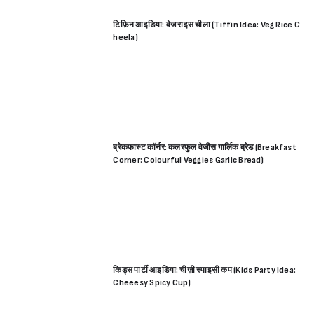
टिफ़िन आइडिया: वेज राइस चीला (Tiffin Idea: Veg Rice C
heela)
ब्रेकफास्ट कॉर्नर: कलरफुल वेजीस गार्लिक ब्रेड (Breakfast
Corner: Colourful Veggies Garlic Bread)
किड्स पार्टी आइडिया: चीज़ी स्पाइसी कप (Kids Party Idea:
Cheeesy Spicy Cup)