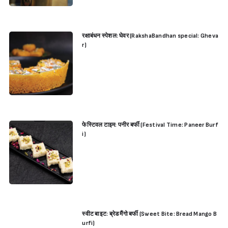
रक्षाबंधन स्पेशल: घेवर (RakshaBandhan special: Gheva
r)
फेस्टिवल टाइम: पनीर बर्फी (Festival Time: Paneer Burf
i)
स्वीट बाइट: ब्रेड मैंगो बर्फी (Sweet Bite: Bread Mango B
urfi)