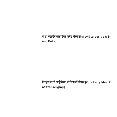
पार्टी स्टार्टर आइडिया: ब्रेड रोल्स (Party Starter Idea: Br
ead Rolls)
किड्स पार्टी आईडिया: पोटैटो लॉलीपॉप (Kids Party Idea: P
otato Lollypop)