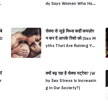
e
dy Says Women Who Hav
e Less Sex May Experienc
e Early Menopause)
बे
सेक्स से जुड़े मिथ्स कहीं कमज़ोर
 O
न कर दें आपके रिश्ते को (Sex M
yths That Are Ruining You
r Sex Life)
फॉ
क्यों बढ़ रहा है सेक्स स्ट्रेस? (W
r
hy Sex Stress Is Increasin
g In Our Society?)