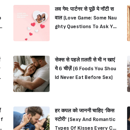
लव गेम: पार्टनर से पूछें ये नॉटी स
o
वाल (Love Game: Some Nau
I
ghty Questions To Ask Yo
Sign in
ur Partner)
ऑ
सेक्स से पहले ग़लती से भी न खाएं
r
ये 6 चीज़ें (6 Foods You Shou
l
ld Never Eat Before Sex)
ं
हर कपल को जाननी चाहिए ‘किस
ef
स्टोरी’ (Sexy And Romantic
o
Types Of Kisses Every Co