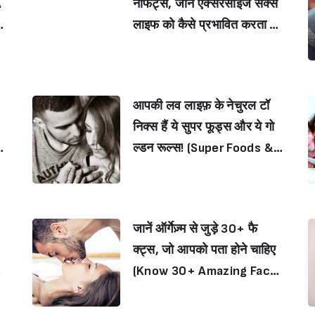
नेफिट्स, जानें एक्सरसाइज सेक्स
r
लाइफ को कैसे प्रभावित करता है?
O
(How can regular exercise
affect your sex life? Kno
w Sex Benefits of Exercis
आपकी लव लाइफ़ के नेचुरल टॉ
e)
e
निक्स हैं ये सुपर फूड्स और ये गो
i
ल्डन रूल्स! (Super Foods &
Golden Rules For Better L
ove Life)
जानें ऑर्गेज़्म से जुड़े 30+ फै
क्ट्स, जो आपको पता होने चाहिए
no
(Know 30+ Amazing Facts
le
About Orgasm You Really
i
Want to Know)