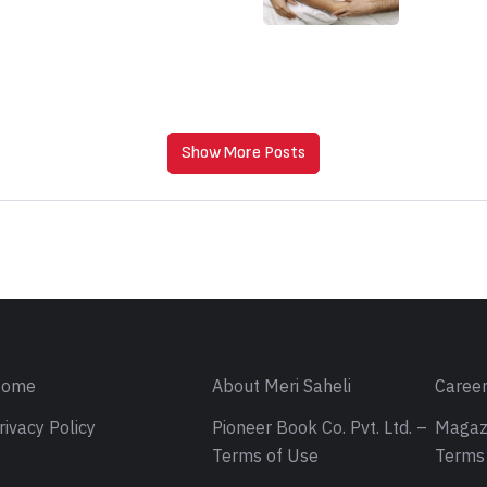
Show More Posts
ome
About Meri Saheli
Caree
rivacy Policy
Pioneer Book Co. Pvt. Ltd. –
Magaz
Terms of Use
Terms 