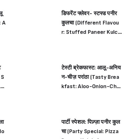
लू
डिफरेंट फ्लेवर- स्टफ्ड पनीर
: A
कुलचा (Different Flavou
r: Stuffed Paneer Kulch
Sign in
a)
े
टेस्टी ब्रेकफास्ट: आलू-अनिय
 S
न-चीज़ परांठा (Tasty Brea
Aat
kfast: Aloo-Onion-Che
ese Parantha)
ला
पार्टी स्पेशल: पिज़्ज़ा पनीर कुल
lo
चा (Party Special: Pizza