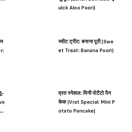
uick Aloo Poori)
ाम
स्वीट ट्रीट: बनाना पूरी (Swe
r:
et Treat: Banana Poori)
लू-
व्रत स्पेशल: मिनी पोटैटो पैन
avo
केक (Vrat Special: Mini P
or
otato Pancake)