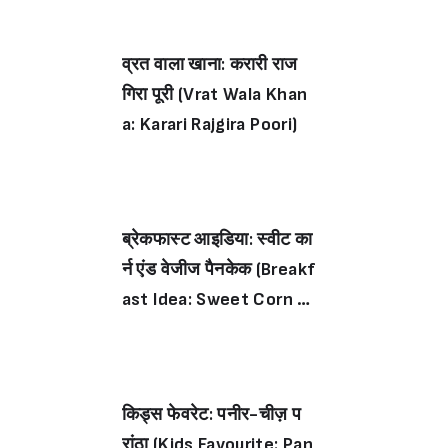
व्रत वाला खाना: करारी राज
गिरा पूरी (Vrat Wala Khan
a: Karari Rajgira Poori)
ब्रेकफास्ट आइडिया: स्वीट का
र्न एंड वेजीज पैनकेक (Breakf
ast Idea: Sweet Corn A
nd Veggies Pancake)
किड्स फेवरेट: पनीर-चीज़ प
रांठा (Kids Favourite: Pan