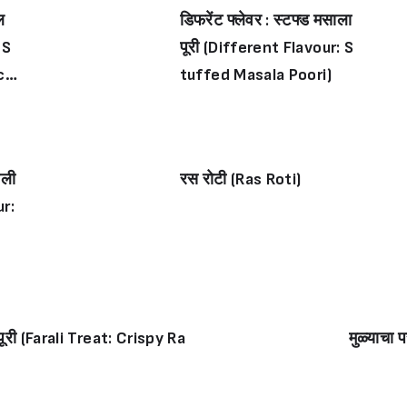
ल
डिफरेंट फ्लेवर : स्टफ्ड मसाला
 S
पूरी (Different Flavour: S
ch
tuffed Masala Poori)
ोली
रस रोटी (Ras Roti)
r:
ी पूरी (Farali Treat: Crispy Ra
मुळ्याचा