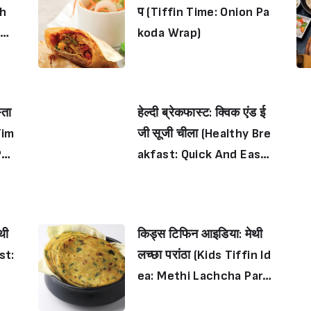
ch
प (Tiffin Time: Onion Pa
se
koda Wrap)
्ता
हेल्दी ब्रेकफास्ट: क्विक एंड ई
Tim
जी सूजी चीला (Healthy Bre
Pak
akfast: Quick And Easy
Suji Cheela)
थी
किड्स टिफिन आइडिया: मेथी
st:
लच्छा परांठा (Kids Tiffin Id
ea: Methi Lachcha Para
ntha)