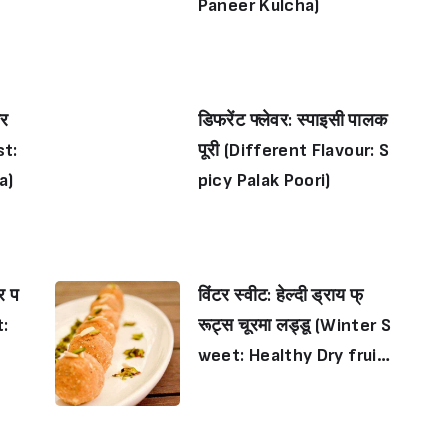
Paneer Kulcha)
ीर
डिफरेंट फ्लेवर: स्पाइसी पालक
st:
पूरी (Different Flavour: S
a)
picy Palak Poori)
र प
विंटर स्वीट: हेल्दी ड्राय फ्
t:
रूट्स चूरमा लड्डू (Winter S
weet: Healthy Dry fruit
s Churma Ladoo)