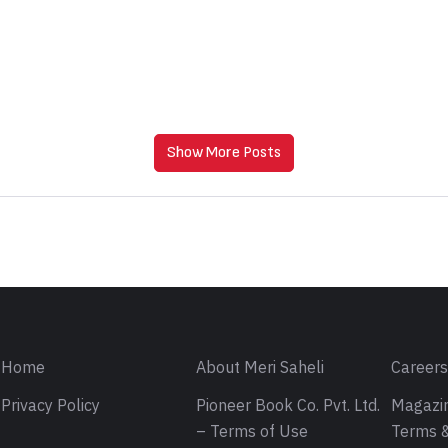
Show More Posts
Home
About Meri Saheli
Career
Privacy Policy
Pioneer Book Co. Pvt. Ltd.
Magazin
– Terms of Use
Terms &