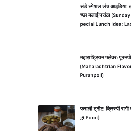
संडे स्पेशल लंच आइडिया: 
च्छा मलाई परांठा (Sunday
pecial Lunch Idea: La
cha Malai Paratha)
महाराष्ट्रियन फ्लेवर: पूरनप
(Maharashtrian Flavou
Puranpoli)
फराली ट्रीट: क्रिस्पी राग
gi Poori)