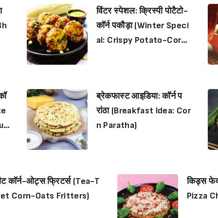
ा
विंटर स्पेशल: क्रिस्पी पोटैटो-
Bh
कॉर्न पकौड़ा (Winter Speci
al: Crispy Potato-Corn
Pakoda)
 कॉ
ब्रेकफास्ट आइडिया: कॉर्न प
te
रांठा (Breakfast Idea: Cor
utl
n Paratha)
वीट कॉर्न-ओट्स फ्रिटर्स (Tea-T
किड्स फेव
et Corn-Oats Fritters)
Pizza C