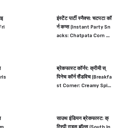
ाइ
इंस्टेंट पार्टी स्नैक्स: चटपटा कॉ
Fri
र्न कप्स (Instant Party Sn
acks: Chatpata Corn Cu
ps)
भ
ब्रेकफास्ट कॉर्नर: क्रीमी स्
ris
पिनेच कॉर्न सैंडविच (Breakfa
st Corner: Creamy Spin
ach Corn Sandwich)
ल
साउथ इंडियन ब्रेकफास्ट: क्
im
रिस्पी राइस बॉल्स (South In