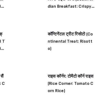
id
dian Breakfast: Crispy
Rice Balls)
क्
कॉन्टिनेंटल ट्रीट रिसोटो (Co
l T
ntinental Treat: Risott
ll
o)
सैं
राइस कॉर्नर: टोमैटो कॉर्न राइस
: C
(Rice Corner: Tomato C
orn Rice)