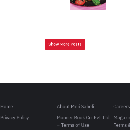
Show More Posts
Home
About Meri Saheli
Career
Privacy Policy
Pioneer Book Co. Pvt. Ltd.
Magazin
– Terms of Use
Terms &