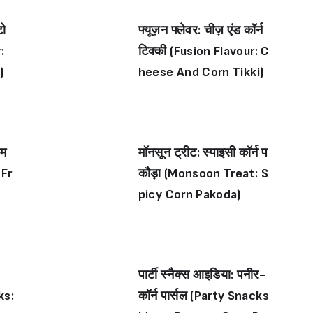
टो
फ्यूज़न फ्लेवर: चीज़ एंड कॉर्न
:
टिक्की (Fusion Flavour: C
)
heese And Corn Tikki)
Sign in
 म
मॉनसून ट्रीट: स्पाइसी कॉर्न प
 Fr
कौड़ा (Monsoon Treat: S
picy Corn Pakoda)
पार्टी स्नैक्स आइडिया: पनीर-
ks:
कॉर्न पार्सल (Party Snacks